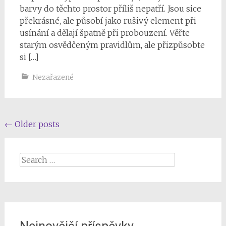
barvy do těchto prostor příliš nepatří. Jsou sice
překrásné, ale působí jako rušivý element při
usínání a dělají špatně při probouzení. Věřte
starým osvědčeným pravidlům, ale přizpůsobte
si […]
Nezařazené
Posts
←
Older posts
navigation
Search
for: