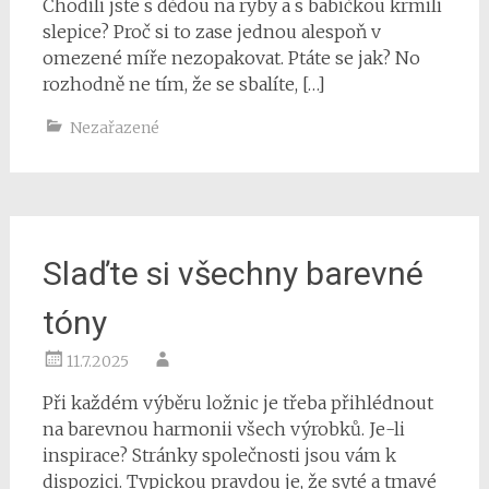
Chodili jste s dědou na ryby a s babičkou krmili
slepice? Proč si to zase jednou alespoň v
omezené míře nezopakovat. Ptáte se jak? No
rozhodně ne tím, že se sbalíte, […]
Nezařazené
Slaďte si všechny barevné
tóny
11.7.2025
Při každém výběru ložnic je třeba přihlédnout
na barevnou harmonii všech výrobků. Je-li
inspirace? Stránky společnosti jsou vám k
dispozici. Typickou pravdou je, že syté a tmavé