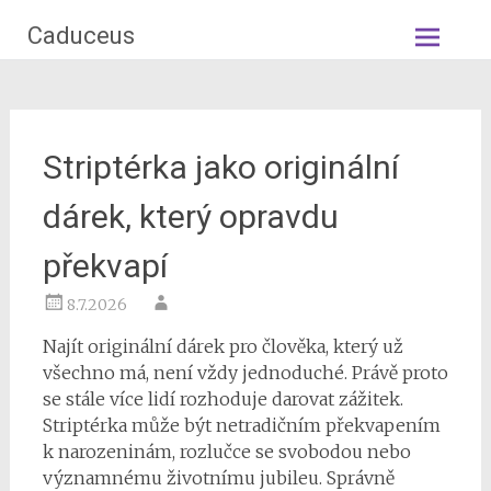
Skip
Caduceus
to
content
Striptérka jako originální
dárek, který opravdu
překvapí
8.7.2026
Najít originální dárek pro člověka, který už
všechno má, není vždy jednoduché. Právě proto
se stále více lidí rozhoduje darovat zážitek.
Striptérka může být netradičním překvapením
k narozeninám, rozlučce se svobodou nebo
významnému životnímu jubileu. Správně