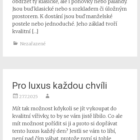
obdržet ty klasické, ale i pohovky nebo palandy.
Jsou buď klasické nebo s rozkladem či úložným
prostorem. K dostání jsou buď manželské
postele nebo jednoduché. Jeho základ tvoří
kvalitní […]
Nezařazené
Pro luxus každou chvíli
27.7.2025
Mít tak možnost kdykoli se jít vykoupat do
kvalitní vířivky, to by se vám jistě líbilo. Co ale
mít možnost pořídit si ji a proto si dopřávat
tento luxus každý den? Jestli se vám to líbí,
není nad čím váhat, protože nyní si tohle