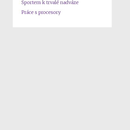
Sportem k trvalé nadváze
Práce s procesory