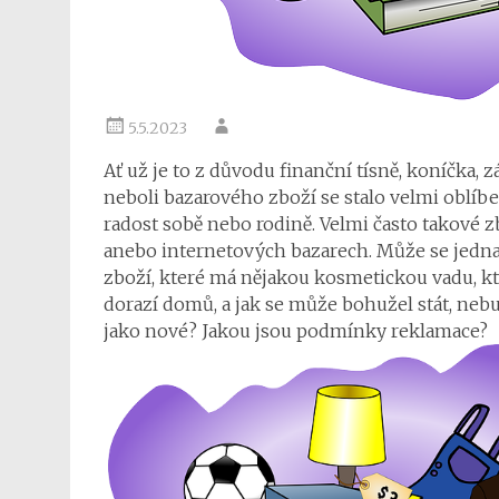
5.5.2023
Ať už je to z důvodu finanční tísně, koníčka,
neboli bazarového zboží se stalo velmi oblíb
radost sobě nebo rodině. Velmi často takové z
anebo internetových bazarech. Může se jednat
zboží, které má nějakou kosmetickou vadu, kt
dorazí domů, a jak se může bohužel stát, ne
jako nové? Jakou jsou podmínky reklamace?