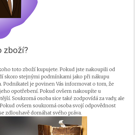
o zboží?
 koho toto zboží kupujete. Pokud jste nakoupili od
 řídí skoro stejnými podmínkami jako při nákupu
n. Podnikatel je povinen Vás informovat o tom, že
u jeho opotřebení. Pokud ovšem nakoupíte u
ější. Soukromá osoba sice také zodpovídá za vady, ale
. Pokud ovšem soukromá osoba svojí odpovědnost
 se zdlouhavě domáhat svého práva.