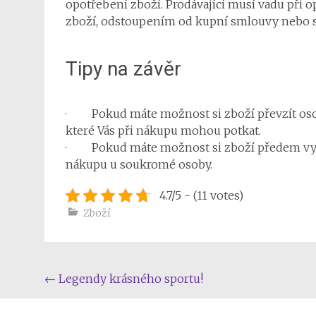
opotřebení zboží. Prodávající musí vadu při o
zboží, odstoupením od kupní smlouvy nebo s
Tipy na závěr
· Pokud máte možnost si zboží převzít osob
které Vás při nákupu mohou potkat.
· Pokud máte možnost si zboží předem vyzko
nákupu u soukromé osoby.
4.7/5 - (11 votes)
Zboží
Post
←
Legendy krásného sportu!
navigation