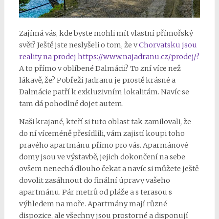
Zajímá vás, kde byste mohli mít vlastní přímořský
svět? Ještě jste neslyšeli o tom, že v
Chorvatsku jsou
reality na prodej https://www.najadranu.cz/prodej/?
A to přímo v oblíbené Dalmácii? To zní více než
lákavě, že? Pobřeží Jadranu je prostě krásné a
Dalmácie patří k exkluzivním lokalitám. Navíc se
tam dá pohodlně dojet autem.
Naši krajané, kteří si tuto oblast tak zamilovali, že
do ní víceméně přesídlili, vám zajistí koupi toho
pravého apartmánu přímo pro vás. Aparmánové
domy jsou ve výstavbě, jejich dokončení na sebe
ovšem nenechá dlouho čekat a navíc si můžete ještě
dovolit zasáhnout do finální úpravy vašeho
apartmánu. Pár metrů od pláže a s terasou s
výhledem na moře. Apartmány mají různé
dispozice, ale všechny jsou prostorné a disponují