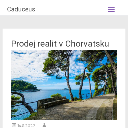
Skip
Caduceus
to
content
Prodej realit v Chorvatsku
14.8.2022