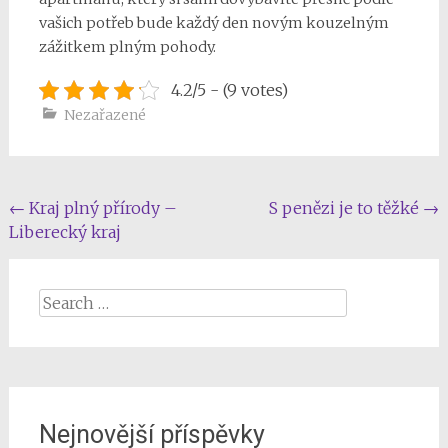
vašich potřeb bude každý den novým kouzelným
zážitkem plným pohody.
4.2/5 - (9 votes)
Nezařazené
Post
←
Kraj plný přírody –
S penězi je to těžké
→
Liberecký kraj
navigation
Search
for:
Nejnovější příspěvky