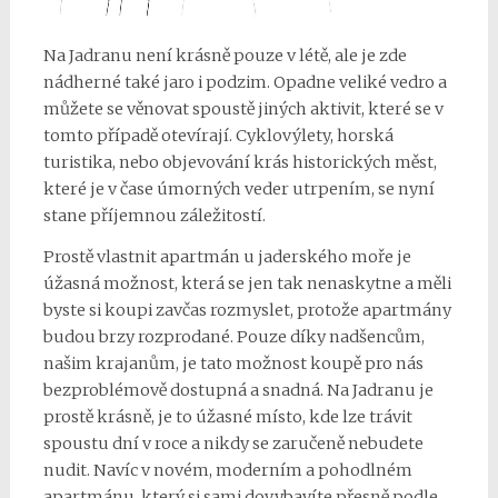
Na Jadranu není krásně pouze v létě, ale je zde
nádherné také jaro i podzim. Opadne veliké vedro a
můžete se věnovat spoustě jiných aktivit, které se v
tomto případě otevírají. Cyklovýlety, horská
turistika, nebo objevování krás historických měst,
které je v čase úmorných veder utrpením, se nyní
stane příjemnou záležitostí.
Prostě vlastnit apartmán u jaderského moře je
úžasná možnost, která se jen tak nenaskytne a měli
byste si koupi zavčas rozmyslet, protože apartmány
budou brzy rozprodané. Pouze díky nadšencům,
našim krajanům, je tato možnost koupě pro nás
bezproblémově dostupná a snadná. Na Jadranu je
prostě krásně, je to úžasné místo, kde lze trávit
spoustu dní v roce a nikdy se zaručeně nebudete
nudit. Navíc v novém, moderním a pohodlném
apartmánu, který si sami dovybavíte přesně podle