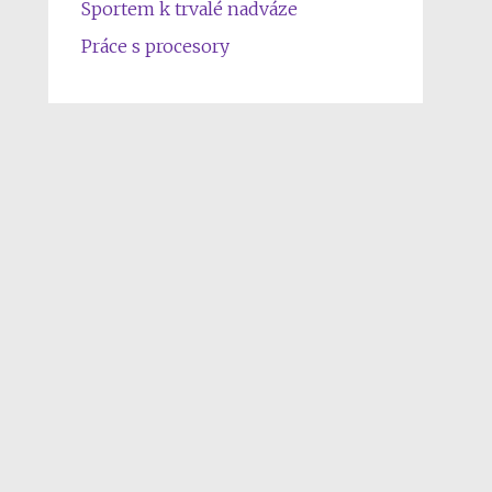
Sportem k trvalé nadváze
Práce s procesory