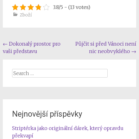
3.8/5 - (13 votes)
Zboží
Post
←
Dokonalý prostor pro
Půjčit si před Vánoci není
vaši představu
nic neobvyklého
→
navigation
Search
for:
Nejnovější příspěvky
Striptérka jako originální dárek, který opravdu
překvapí