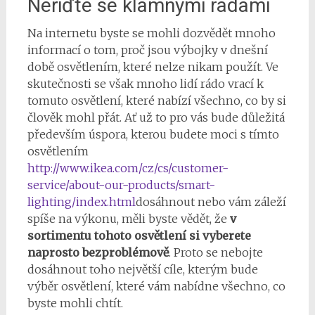
Neřiďte se klamnými radami
Na internetu byste se mohli dozvědět mnoho
informací o tom, proč jsou výbojky v dnešní
době osvětlením, které nelze nikam použít. Ve
skutečnosti se však mnoho lidí rádo vrací k
tomuto osvětlení, které nabízí všechno, co by si
člověk mohl přát. Ať už to pro vás bude důležitá
především úspora, kterou budete moci s tímto
osvětlením
http://www.ikea.com/cz/cs/customer-
service/about-our-products/smart-
lighting/index.html
dosáhnout nebo vám záleží
spíše na výkonu, měli byste vědět, že
v
sortimentu tohoto osvětlení si vyberete
naprosto bezproblémově
. Proto se nebojte
dosáhnout toho největší cíle, kterým bude
výběr osvětlení, které vám nabídne všechno, co
byste mohli chtít.