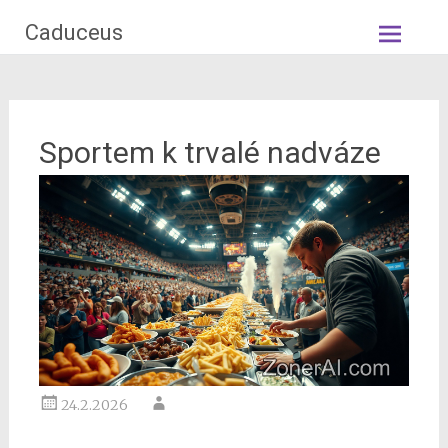
Skip
Caduceus
to
content
Sportem k trvalé nadváze
24.2.2026