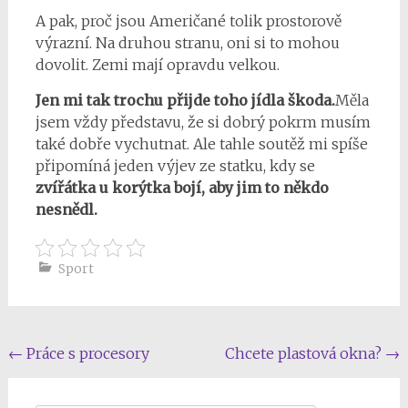
A pak, proč jsou Američané tolik prostorově
výrazní. Na druhou stranu, oni si to mohou
dovolit. Zemi mají opravdu velkou.
Jen mi tak trochu přijde toho jídla škoda.
Měla
jsem vždy představu, že si dobrý pokrm musím
také dobře vychutnat. Ale tahle soutěž mi spíše
připomíná jeden výjev ze statku, kdy se
zvířátka u korýtka bojí, aby jim to někdo
nesnědl.
Sport
Post
←
Práce s procesory
Chcete plastová okna?
→
navigation