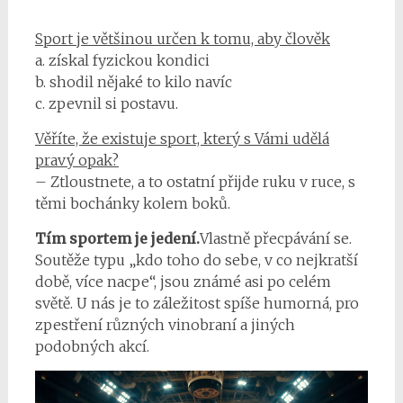
Sport je většinou určen k tomu, aby člověk
a. získal fyzickou kondici
b. shodil nějaké to kilo navíc
c. zpevnil si postavu.
Věříte, že existuje sport, který s Vámi udělá
pravý opak?
– Ztloustnete, a to ostatní přijde ruku v ruce, s
těmi bochánky kolem boků.
Tím sportem je jedení.
Vlastně přecpávání se.
Soutěže typu „kdo toho do sebe, v co nejkratší
době, více nacpe“, jsou známé asi po celém
světě. U nás je to záležitost spíše humorná, pro
zpestření různých vinobraní a jiných
podobných akcí.