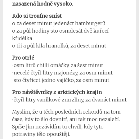
nasazená hodně vysoko.
Kdo si troufne sníst
o za deset minut jedenáct hamburgerů
o za půl hodiny sto osmdesát dvě kuřecí
křidélka
o tři a půl kila hranolků, za deset minut
Pro otrlé
· osm litrů chilli omáčky, za šest minut
· necelé čtyři litry majonézy, za osm minut
· sto čtyřicet jedno vajíčko, za osm minut
Pro návštěvníky z arktických krajin
· čtyři litry vanilkové zmrzliny, za dvanáct minut
Myslím, že u těch posledních rekordů na tom
čase, kdy to šlo dovnitř, ani tak moc nezaleží.
Spíše jim nezávidím tu chvíli, kdy tyto
potraviny tělo opouštějí.