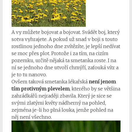
A vy můžete bojovat a bojovat. Svádět boj, který
sotva vyhrajete. A pokud už snad v boji s touto
rostlinou jednoho dne zvítězíte, je lepší nedívat
se moc přes plot. Protože i za tím, na cizím
pozemku, určitě nějaká ta smetanka roste. I na
ní se jednoho dne utvoří chmýří, zafouká vítr a
je to tu nanovo.
Ovšem taková smetanka lékařská
není jenom
tím protivným plevelem
, kterého by se většina
zahrádkářů nejraději zbavila. Který je sice se
svými zlatými květy nádherný na pohled,
zejména je-li ho plná louka, jenže pohled na
něj není všechno.