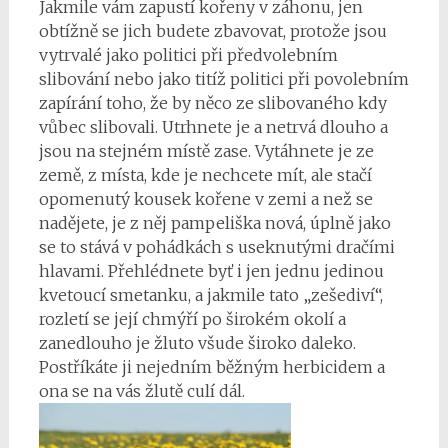
Jakmile vám zapustí kořeny v záhonu, jen
obtížně se jich budete zbavovat, protože jsou
vytrvalé jako politici při předvolebním
slibování nebo jako titíž politici při povolebním
zapírání toho, že by něco ze slibovaného kdy
vůbec slibovali. Utrhnete je a netrvá dlouho a
jsou na stejném místě zase. Vytáhnete je ze
země, z místa, kde je nechcete mít, ale stačí
opomenutý kousek kořene v zemi a než se
nadějete, je z něj pampeliška nová, úplně jako
se to stává v pohádkách s useknutými dračími
hlavami. Přehlédnete byť i jen jednu jedinou
kvetoucí smetanku, a jakmile tato „zešediví“,
rozletí se její chmýří po širokém okolí a
zanedlouho je žluto všude široko daleko.
Postříkáte ji nejedním běžným herbicidem a
ona se na vás žlutě culí dál.