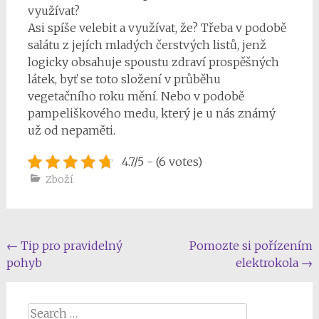
využívat?
Asi spíše velebit a využívat, že? Třeba v podobě
salátu z jejích mladých čerstvých listů, jenž
logicky obsahuje spoustu zdraví prospěšných
látek, byť se toto složení v průběhu
vegetačního roku mění. Nebo v podobě
pampeliškového medu, který je u nás známý
už od nepaměti.
4.7/5 - (6 votes)
Zboží
Post
←
Tip pro pravidelný
Pomozte si pořízením
pohyb
elektrokola
→
navigation
Search