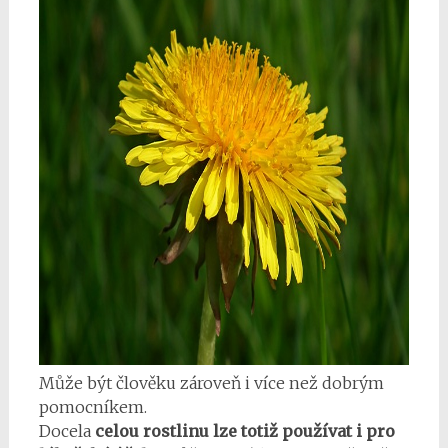
Může být člověku zároveň i více než dobrým
pomocníkem.
Docela
celou rostlinu lze totiž používat i pro