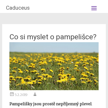
Skip
Caduceus
to
content
Co si myslet o pampelišce?
5.2.2019
Pampelišky jsou prostě nepříjemný plevel
.