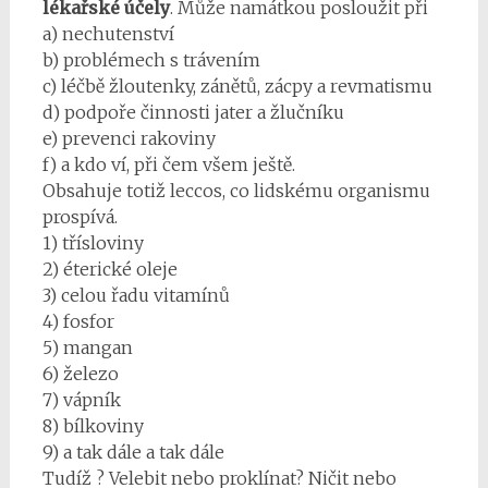
lékařské účely
. Může namátkou posloužit při
a) nechutenství
b) problémech s trávením
c) léčbě žloutenky, zánětů, zácpy a revmatismu
d) podpoře činnosti jater a žlučníku
e) prevenci rakoviny
f) a kdo ví, při čem všem ještě.
Obsahuje totiž leccos, co lidskému organismu
prospívá.
1) třísloviny
2) éterické oleje
3) celou řadu vitamínů
4) fosfor
5) mangan
6) železo
7) vápník
8) bílkoviny
9) a tak dále a tak dále
Tudíž
? Velebit nebo proklínat? Ničit nebo