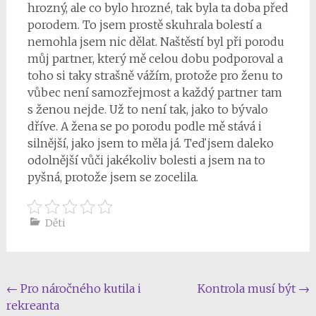
hrozný, ale co bylo hrozné, tak byla ta doba před
porodem. To jsem prostě skuhrala bolestí a
nemohla jsem nic dělat. Naštěstí byl při porodu
můj partner, který mě celou dobu podporoval a
toho si taky strašně vážím, protože pro ženu to
vůbec není samozřejmost a každý partner tam
s ženou nejde. Už to není tak, jako to bývalo
dříve. A žena se po porodu podle mě stává i
silnější, jako jsem to měla já. Teď jsem daleko
odolnější vůči jakékoliv bolesti a jsem na to
pyšná, protože jsem se zocelila.
Děti
Post
←
Pro náročného kutila i
Kontrola musí být
→
rekreanta
navigation