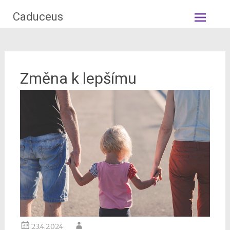
Skip
Caduceus
to
content
Změna k lepšímu
23.4.2024