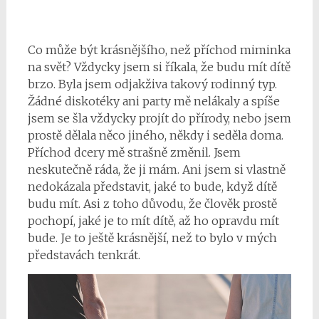
Co může být krásnějšího, než příchod miminka
na svět? Vždycky jsem si říkala, že budu mít dítě
brzo. Byla jsem odjakživa takový rodinný typ.
Žádné diskotéky ani party mě nelákaly a spíše
jsem se šla vždycky projít do přírody, nebo jsem
prostě dělala něco jiného, někdy i seděla doma.
Příchod dcery mě strašně změnil. Jsem
neskutečně ráda, že ji mám. Ani jsem si vlastně
nedokázala představit, jaké to bude, když dítě
budu mít. Asi z toho důvodu, že člověk prostě
pochopí, jaké je to mít dítě, až ho opravdu mít
bude. Je to ještě krásnější, než to bylo v mých
představách tenkrát.