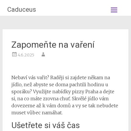
Skip
Caduceus
to
content
Zapomeňte na vaření
4.6.2025
Nebaví vás vařit? Raději si zajdete někam na
jídlo, než abyste se doma pachtili hodinu u
sporáku? Využijte nabídky
pizzy Praha
a dejte
si, na co máte zrovna chuť. Skvělé jídlo vám
dovezeme až k vám domů a vy se tak nebudete
muset vůbec namáhat.
Ušetřete si váš čas