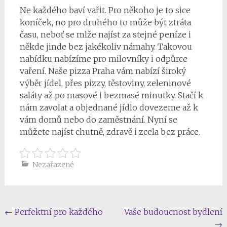
Ne každého baví vařit. Pro někoho je to sice
koníček, no pro druhého to může být ztráta
času, neboť se mlže najíst za stejné peníze i
někde jinde bez jakékoliv námahy. Takovou
nabídku nabízíme pro milovníky i odpůrce
vaření. Naše pizza Praha vám nabízí široký
výběr jídel, přes pizzy, těstoviny, zeleninové
saláty až po masové i bezmasé minutky. Stačí k
nám zavolat a objednané jídlo dovezeme až k
vám domů nebo do zaměstnání. Nyní se
můžete najíst chutně, zdravě i zcela bez práce.
Nezařazené
Post
←
Perfektní pro každého
Vaše budoucnost bydlení
→