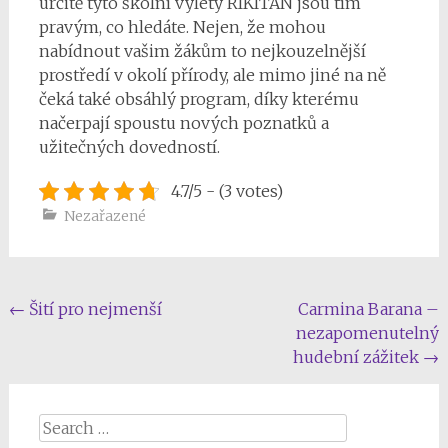
určitě tyto školní výlety RIKITAN jsou tím
pravým, co hledáte. Nejen, že mohou
nabídnout vašim žákům to nejkouzelnější
prostředí v okolí přírody, ale mimo jiné na ně
čeká také obsáhlý program, díky kterému
načerpají spoustu nových poznatků a
užitečných dovedností.
4.7/5 - (3 votes)
Nezařazené
Post
←
Šití pro nejmenší
Carmina Barana –
nezapomenutelný
navigation
hudební zážitek
→
Search