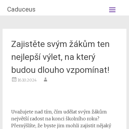
Skip
Caduceus
to
content
Zajistěte svým žákům ten
nejlepší výlet, na který
budou dlouho vzpomínat!
16.10.2024
Uvažujete nad tím, čím udělat svým žákům
největší radost na konci školního roku?
Přemýšlíte, že byste jim mohli zajistit nějaký