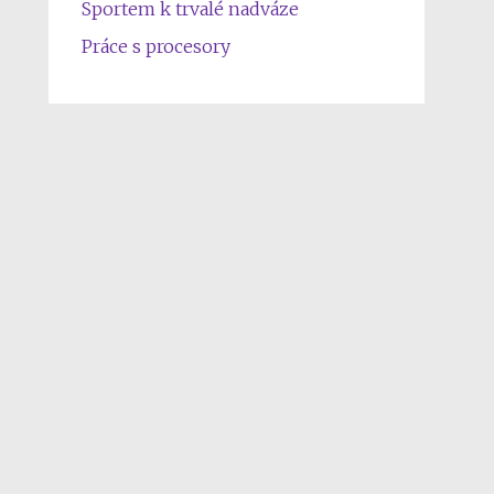
Sportem k trvalé nadváze
Práce s procesory