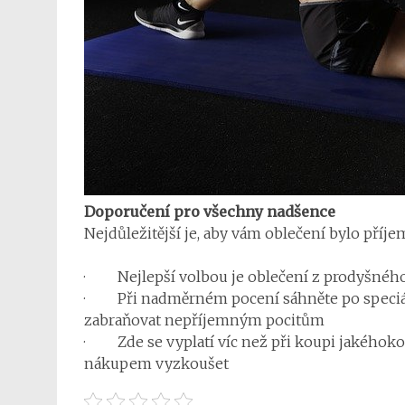
Doporučení pro všechny nadšence
Nejdůležitější je, aby vám oblečení bylo příje
· Nejlepší volbou je oblečení z prodyšného 
· Při nadměrném pocení sáhněte po speciáln
zabraňovat nepříjemným pocitům
· Zde se vyplatí víc než při koupi jakéhokol
nákupem vyzkoušet