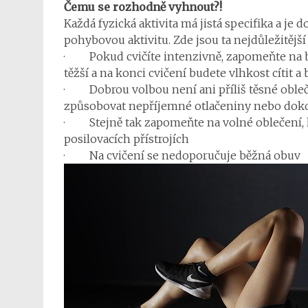
Čemu se rozhodně vyhnout?!
Každá fyzická aktivita má jistá specifika a je
pohybovou aktivitu. Zde jsou ta nejdůležitější
· Pokud cvičíte intenzivně, zapomeňte na bav
těžší a na konci cvičení budete vlhkost cítit 
· Dobrou volbou není ani příliš těsné obleč
způsobovat nepříjemné otlačeniny nebo dok
· Stejně tak zapomeňte na volné oblečení, 
posilovacích přístrojích
· Na cvičení se nedoporučuje běžná obuv