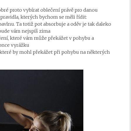
 dobré proto vybírat oblečení právě pro danou
 pravidla, kterých bychom se měli řídit:
lnu. Ta totiž pot absorbuje a oděv je tak daleko
a bude vám nejspíš zima
ení, které vám může překážet v pohybu a
once vyrážku
které by mohl překážet při pohybu na některých