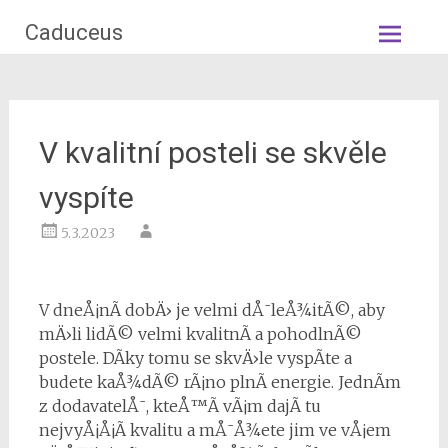
Skip
Caduceus
to
content
V kvalitní posteli se skvěle
vyspíte
5.3.2023
V dneÅ¡nÃ­ dobÄ› je velmi dÅ¯leÅ¾itÃ©, aby
mÄ›li lidÃ© velmi kvalitnÃ­ a pohodlnÃ©
postele
. DÃ­ky tomu se skvÄ›le vyspÃ­te a
budete kaÅ¾dÃ© rÃ¡no plnÃ­ energie. JednÃ­m
z dodavatelÅ¯, kteÅ™Ã­ vÃ¡m dajÃ­ tu
nejvyÅ¡Å¡Ã­ kvalitu a mÅ¯Å¾ete jim ve vÅ¡em