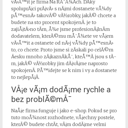
vÄ›Å™it je firma Na RÅ¯Å¾Ã­ch. DÃ­ky
spoluprÃ¡ci prÃ¡vÄ› s nÃ¡mi dostanete vÅ¾dy
pÅ™esnÄ› takovÃ© vÃ½robky, jakÃ© chcete a
budete na sto procent spokojenÃ­. je to
zajiÅ¡tÄ›no tÃ­m, Å¾e jsme profesionÃ¡lnÃ­m
dodavatelem, kterÃ©mu mÅ¯Å¾ete ve vÅ¡em
vÄ›Å™it a ostanete od nÄ›j vÅ¾dy pÅ™esnÄ›
to, co chcete. Proto jsme si zÃ­skali po celÃ©m
Äesku mnoho zÃ¡kaznÃ­kÅ¯, kteÅ™Ã­ jsou s tÃ­
m, jakÃ© vÃ½robky jim dÃ¡vÃ¡me naprosto
spokojenÃ­. PÅ™idejte se k nim i vy a dostanete
to nejlepÅ¡Ã­.
VÅ¡e vÃ¡m dodÃ¡me rychle a
bez problÃ©mÅ¯
NaÅ¡e firma funguje i jako e-shop. Pokud se pro
tuto moÅ¾nost rozhodnete, vÅ¡echny postele,
kterÃ© budete chtÃ­t, vÃ¡m dodÃ¡me velmi