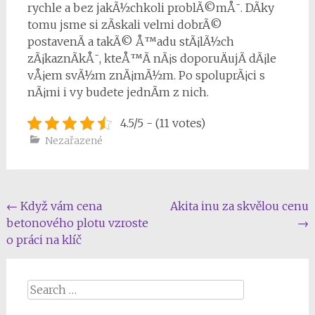
rychle a bez jakÃ½chkoli problÃ©mÅ¯. DÃ­ky
tomu jsme si zÃ­skali velmi dobrÃ©
postavenÃ­ a takÃ© Å™adu stÃ¡lÃ½ch
zÃ¡kaznÃ­kÅ¯, kteÅ™Ã­ nÃ¡s doporuÄujÃ­ dÃ¡le
vÅ¡em svÃ½m znÃ¡mÃ½m. Po spoluprÃ¡ci s
nÃ¡mi i vy budete jednÃ­m z nich.
4.5/5 - (11 votes)
Nezařazené
Post
←
Když vám cena
Akita inu za skvělou cenu
betonového plotu vzroste
→
navigation
o práci na klíč
Search
for: