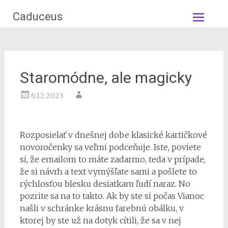
Skip
Caduceus
to
content
Staromódne, ale magicky
6.12.2023
Rozposielať v dnešnej dobe klasické kartičkové
novoročenky
sa veľmi podceňuje. Iste, poviete
si, že emailom to máte zadarmo, teda v prípade,
že si návrh a text vymýšľate sami a pošlete to
rýchlosťou blesku desiatkam ľudí naraz. No
pozrite sa na to takto. Ak by ste si počas Vianoc
našli v schránke krásnu farebnú obálku, v
ktorej by ste už na dotyk cítili, že sa v nej