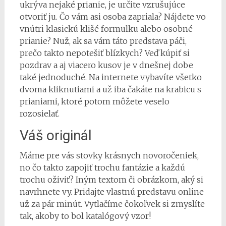
ukrýva nejaké prianie, je určite vzrušujúce
otvoriť ju. Čo vám asi osoba zapriala? Nájdete vo
vnútri klasickú klišé formulku alebo osobné
prianie? Nuž, ak sa vám táto predstava páči,
prečo takto nepotešiť blízkych? Veď kúpiť si
pozdrav a aj viacero kusov je v dnešnej dobe
také jednoduché. Na internete vybavíte všetko
dvoma kliknutiami a už iba čakáte na krabicu s
prianiami, ktoré potom môžete veselo
rozosielať.
Váš originál
Máme pre vás stovky krásnych novoročeniek,
no čo takto zapojiť trochu fantázie a každú
trochu oživiť? Iným textom či obrázkom, aký si
navrhnete vy. Pridajte vlastnú predstavu online
už za pár minút. Vytlačíme čokoľvek si zmyslíte
tak, akoby to bol katalógový vzor!