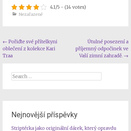
4.1/5 - (14 votes)
Nezařazené
Post
←
Pořiďte své přítelkyni
Útulné posezení a
oblečení z kolekce Kari
příjemný odpočinek ve
navigation
Traa
Vaší zimní zahradě.
→
Search
for:
Nejnovější příspěvky
Striptérka jako originální dárek, který opravdu