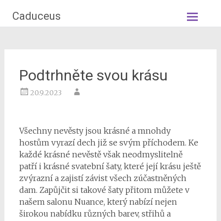
Skip
Caduceus
to
content
Podtrhněte svou krásu
20.9.2023
Všechny nevěsty jsou krásné a mnohdy
hostům vyrazí dech již se svým příchodem. Ke
každé krásné nevěstě však neodmyslitelně
patří i krásné
svatební šaty
, které její krásu ještě
zvýrazní a zajistí závist všech zúčastněných
dam. Zapůjčit si takové šaty přitom můžete v
našem salonu Nuance, který nabízí nejen
širokou nabídku různých barev, střihů a