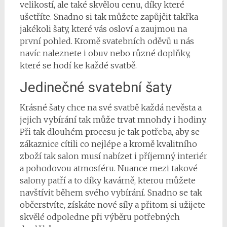
velikostí, ale také skvělou cenu, díky které
ušetříte. Snadno si tak můžete zapůjčit takřka
jakékoli šaty, které vás osloví a zaujmou na
první pohled. Kromě svatebních oděvů u nás
navíc naleznete i obuv nebo různé doplňky,
které se hodí ke každé svatbě.
Jedinečné svatební šaty
Krásné šaty chce na své svatbě každá nevěsta a
jejich vybírání tak může trvat mnohdy i hodiny.
Při tak dlouhém procesu je tak potřeba, aby se
zákaznice cítili co nejlépe a kromě kvalitního
zboží tak salon musí nabízet i příjemný interiér
a pohodovou atmosféru. Nuance mezi takové
salony patří a to díky kavárně, kterou můžete
navštívit během svého vybírání. Snadno se tak
občerstvíte, získáte nové síly a přitom si užijete
skvělé odpoledne při výběru potřebných