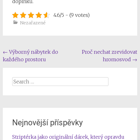
doplňků.
4.6/5 - (9 votes)
Nezařazené
Post
←
Výborný nábytek do
Proč nechat zrevidovat
každého prostoru
hromosvod
→
navigation
Search
for:
Nejnovější příspěvky
Striptérka jako originální dárek, který opravdu