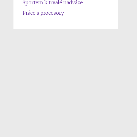
Sportem k trvalé nadváze
Práce s procesory