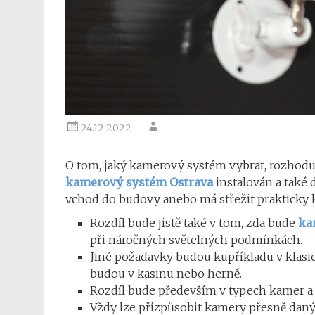
24.12.2022
O tom, jaký kamerový systém vybrat, rozhoduje
kamerový systém Ostrava
instalován a také 
vchod do budovy anebo má střežit prakticky k
Rozdíl bude jistě také v tom, zda bude
ka
při náročných světelných podmínkách.
Jiné požadavky budou kupříkladu v klas
budou v kasinu nebo herně.
Rozdíl bude především v typech kamer a j
Vždy lze přizpůsobit kamery přesně daný