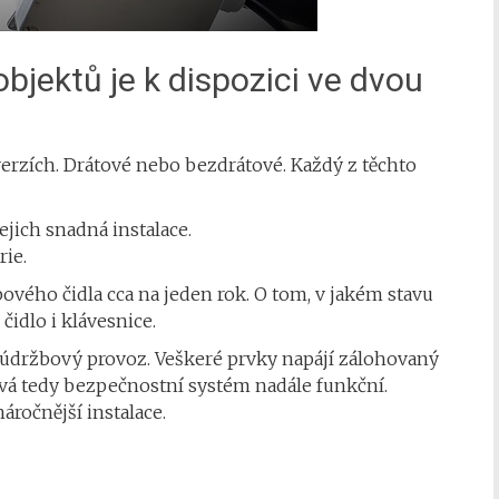
bjektů je k dispozici ve dvou
rzích. Drátové nebo bezdrátové. Každý z těchto
jejich snadná instalace.
rie.
vého čidla cca na jeden rok. O tom, v jakém stavu
čidlo i klávesnice.
zúdržbový provoz. Veškeré prvky napájí zálohovaný
ává tedy bezpečnostní systém nadále funkční.
ročnější instalace.