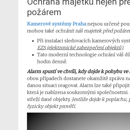
Ochrana majetku nejen pře
požárem
Kamerové systémy Praha
nejsou určené pouz
mohou také
ochránit náš majetek před požárem
Při instalaci sledovacích kamerových sys
EZS (elektronické zabezpečení objektů)
.
Tato moderní technologie ochrání váš dům
hodin denně.
Alarm spustí ve chvíli, kdy dojde k pohybu ve
obou případech dostanete okamžitě zprávu na 
danou situaci reagovat. Alarm lze také připojit
která je nabízena soukromými společnostmi. C
střeží dané objekty.
Jestliže dojde k poplachu,
fyzicky objekt prověří.