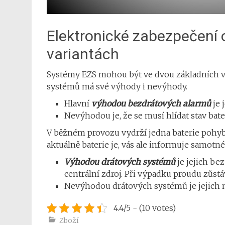
Elektronické zabezpečení o
variantách
Systémy EZS mohou být ve dvou základních ve
systémů má své výhody i nevýhody.
Hlavní
výhodou bezdrátových alarmů
je 
Nevýhodou je, že se musí hlídat stav bate
V běžném provozu vydrží jedna baterie pohybo
aktuálně baterie je, vás ale informuje samotné 
Výhodou drátových systémů
je jejich be
centrální zdroj. Při výpadku proudu zůst
Nevýhodou drátových systémů je jejich ná
4.4/5 - (10 votes)
Zboží