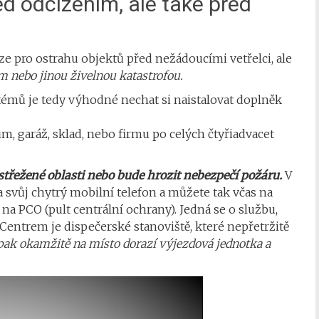
d odcizením, ale také před
e pro ostrahu objektů před nežádoucími vetřelci, ale
 nebo jinou živelnou katastrofou.
témů je tedy výhodné nechat si naistalovat doplněk
, garáž, sklad, nebo firmu po celých čtyřiadvacet
 střežené oblasti nebo bude hrozit nebezpečí požáru.
V
svůj chytrý mobilní telefon a můžete tak včas na
 na PCO (pult centrální ochrany). Jedná se o službu,
entrem je dispečerské stanoviště, které nepřetržitě
 pak okamžitě na místo dorazí výjezdová jednotka a