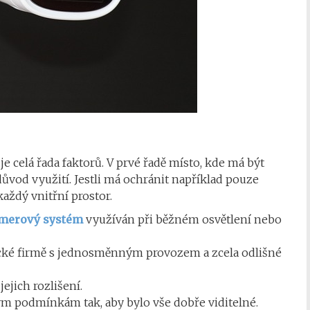
 celá řada faktorů. V prvé řadě místo, kde má být
důvod využití. Jestli má ochránit například pouze
aždý vnitřní prostor.
merový systém
využíván při běžném osvětlení nebo
ické firmě s jednosměnným provozem a zcela odlišné
ejich rozlišení.
m podmínkám tak, aby bylo vše dobře viditelné.