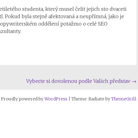
iletého studenta, který musel čelit jejich sto dvaceti
tl. Pokud byla stejně afektovaná a neupřímná, jako je
 copywriterském oddělení potažmo o celé SEO
zultanty.
Vyberte si dovolenou podle Vašich představ
→
Proudly powered by
WordPress
|
Theme: Radiate by
ThemeGrill
.