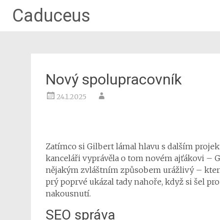
Caduceus
Nový spolupracovník
24.1.2025
Zatímco si Gilbert lámal hlavu s dalším proj
kanceláři vyprávěla o tom novém ajťákovi – G
nějakým zvláštním způsobem urážlivý – který 
prý poprvé ukázal tady nahoře, když si šel pr
nakousnutí.
SEO správa