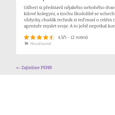
Gilbert si představil nějakého nebohého dvacet
kilové kolegyni, a trochu škodolibě se uchech
vždycky, chudák technik si teď musí o celém
agentuře myslet svoje. A to ještě nepotkal kon
4.5/5 - (2 votes)
Nezařazené
Post
←
Zajistíme PENB
navigation