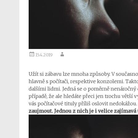
15.4.2019
Užít si zábavu lze mnoha způsoby. V současno
hlavně s počítači, respektive konzolemi. Takto
dalšími lidmi. Jedná se o poměrně nenáročný d
případě, že ale hledáte přeci jen trochu větší v
vás počítačové tituly příliš oslovit nedokážou
zaujmout. Jednou z nich je i velice zajímavá