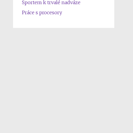
Sportem k trvalé nadváze
Práce s procesory