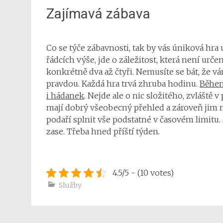
Zajímavá zábava
Co se týče zábavnosti, tak by vás
úniková hra
u
řádcích výše, jde o záležitost, která není urče
konkrétně dva až čtyři. Nemusíte se bát, že v
pravdou. Každá hra trvá zhruba hodinu.
Během
i hádanek
. Nejde ale o nic složitého, zvláště v
mají dobrý všeobecný přehled a zároveň jim 
podaří splnit vše podstatné v časovém limitu.
zase. Třeba hned příští týden.
4.5/5 - (10 votes)
Služby