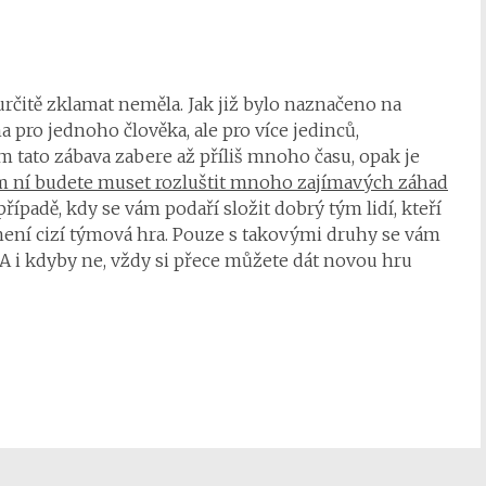
rčitě zklamat neměla. Jak již bylo naznačeno na
na pro jednoho člověka, ale pro více jedinců,
ám tato zábava zabere až příliš mnoho času, opak je
 ní budete muset rozluštit mnoho zajímavých záhad
 případě, kdy se vám podaří složit dobrý tým lidí, kteří
není cizí týmová hra. Pouze s takovými druhy se vám
 A i kdyby ne, vždy si přece můžete dát novou hru