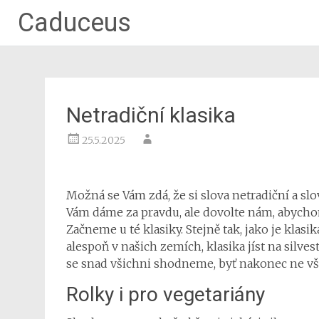
Caduceus
Netradiční klasika
25.5.2025
Možná se Vám zdá, že si slova netradiční a slov
Vám dáme za pravdu, ale dovolte nám, abychom
Začneme u té klasiky. Stejně tak, jako je klasi
alespoň v našich zemích, klasika jíst na silv
se snad všichni shodneme, byť nakonec ne vš
Rolky i pro vegetariány