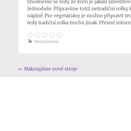
Shodneme se tedy, že křen je jakási silvestrov
Jednoduše. Připravíme totiž netradiční rolky,
náplně. Pro vegetariány je možno připravit te
tedy tradiční rolka trochu jinak. Přesné inform
Nezařazené
Post
←
Nakoupíme nové stroje
navigation