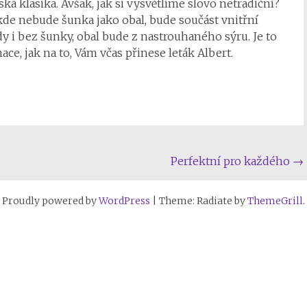
ská klasika. Avšak, jak si vysvětlíme slovo netradiční?
 kde nebude šunka jako obal, bude součást vnitřní
dy i bez šunky, obal bude z nastrouhaného sýru. Je to
ace, jak na to, Vám včas přinese leták Albert.
Perfektní pro každého
→
Proudly powered by
WordPress
|
Theme: Radiate by
ThemeGrill
.