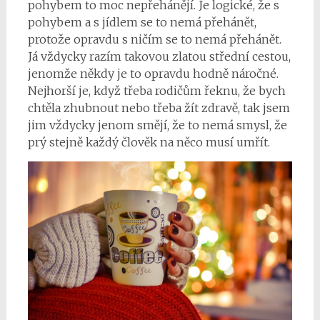
pohybem to moc nepřehánějí. Je logické, že s
pohybem a s jídlem se to nemá přehánět,
protože opravdu s ničím se to nemá přehánět.
Já vždycky razím takovou zlatou střední cestou,
jenomže někdy je to opravdu hodně náročné.
Nejhorší je, když třeba rodičům řeknu, že bych
chtěla zhubnout nebo třeba žít zdravě, tak jsem
jim vždycky jenom smějí, že to nemá smysl, že
prý stejně každý člověk na něco musí umřít.