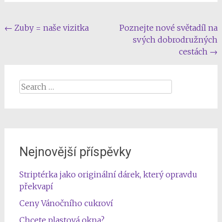
Post
←
Zuby = naše vizitka
Poznejte nové světadíl na
svých dobrodružných
navigation
cestách
→
Search
for:
Nejnovější příspěvky
Striptérka jako originální dárek, který opravdu
překvapí
Ceny Vánočního cukroví
Chcete plastová okna?