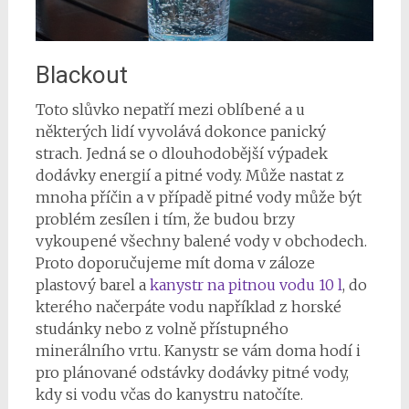
Blackout
Toto slůvko nepatří mezi oblíbené a u
některých lidí vyvolává dokonce panický
strach. Jedná se o dlouhodobější výpadek
dodávky energií a pitné vody. Může nastat z
mnoha příčin a v případě pitné vody může být
problém zesílen i tím, že budou brzy
vykoupené všechny balené vody v obchodech.
Proto doporučujeme mít doma v záloze
plastový barel a
kanystr na pitnou vodu 10 l
, do
kterého načerpáte vodu například z horské
studánky nebo z volně přístupného
minerálního vrtu. Kanystr se vám doma hodí i
pro plánované odstávky dodávky pitné vody,
kdy si vodu včas do kanystru natočíte.