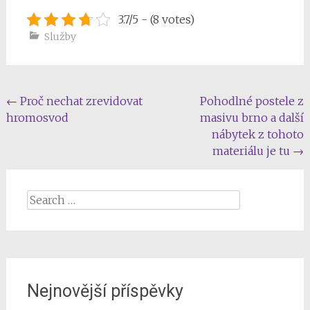
3.7/5 - (8 votes)
Služby
Post
←
Proč nechat zrevidovat
Pohodlné postele z
hromosvod
masivu brno a další
navigation
nábytek z tohoto
materiálu je tu
→
Search
for:
Nejnovější příspěvky