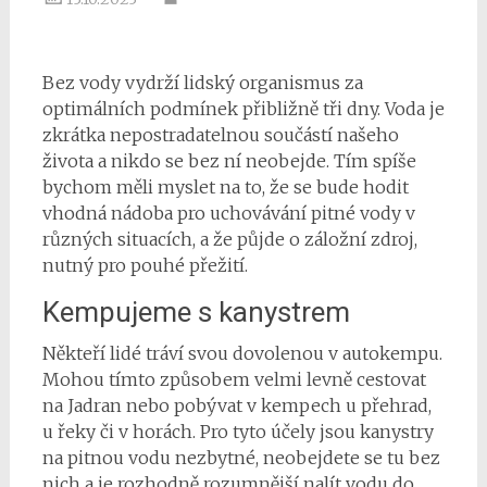
Bez vody vydrží lidský organismus za
optimálních podmínek přibližně tři dny. Voda je
zkrátka nepostradatelnou součástí našeho
života a nikdo se bez ní neobejde. Tím spíše
bychom měli myslet na to, že se bude hodit
vhodná nádoba pro uchovávání pitné vody v
různých situacích, a že půjde o záložní zdroj,
nutný pro pouhé přežití.
Kempujeme s kanystrem
Někteří lidé tráví svou dovolenou v autokempu.
Mohou tímto způsobem velmi levně cestovat
na Jadran nebo pobývat v kempech u přehrad,
u řeky či v horách. Pro tyto účely jsou kanystry
na pitnou vodu nezbytné, neobejdete se tu bez
nich a je rozhodně rozumnější nalít vodu do