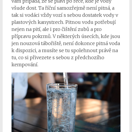
vám připadá, že se plaví po řece, kde je vody
všude dost. Ta říční samozřejmě není pitná, a
tak si vodáci vždy vozí s sebou dostatek vody v
plastových kanystrech. Pitnou vodu potřebují
nejen na pití, ale i pro čištění zubů a pro
přípravu pokrmů. V některých úsecích, kde jsou
jen nouzová tábořiště, není dokonce pitná voda
k dispozici, a musíte se tu spolehnout právě na
tu, co si přivezete s sebou z předchozího
kempování.