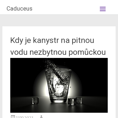
Skip
Caduceus
to
content
Kdy je kanystr na pitnou
vodu nezbytnou pomůckou
13.10.2023