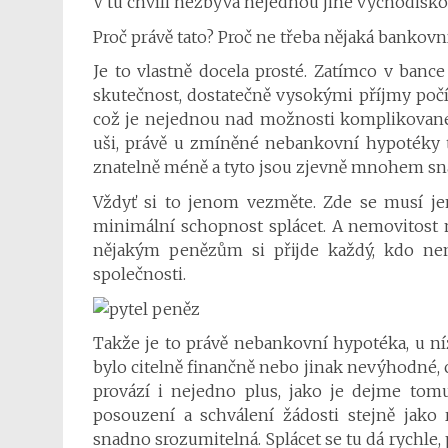
V tu chvíli nezbývá nejednou jiné východisk
Proč právě tato? Proč ne třeba nějaká bankovn
Je to vlastně docela prosté. Zatímco v ban
skutečnost, dostatečně vysokými příjmy počí
což je nejednou nad možnosti komplikovanéh
uši, právě u zmíněné nebankovní hypotéky 
znatelně méně a tyto jsou zjevně mnohem sná
Vždyť si to jenom vezměte. Zde se musí je
minimální schopnost splácet. A nemovitost m
nějakým penězům si přijde každý, kdo ne
společnosti.
Takže je to právě nebankovní hypotéka, u ní
bylo citelně finančně nebo jinak nevýhodné,
provází i nejedno plus, jako je dejme tom
posouzení a schválení žádosti stejně jako
snadno srozumitelná. Splácet se tu dá rychle, 