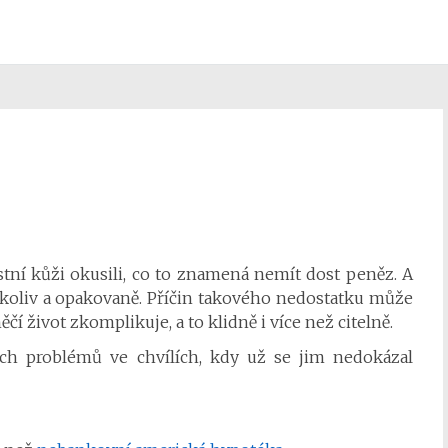
tní kůži okusili, co to znamená nemít dost peněz. A
ykoliv a opakovaně. Příčin takového nedostatku může
něčí život zkomplikuje, a to klidně i více než citelně.
ých problémů ve chvílích, kdy už se jim nedokázal