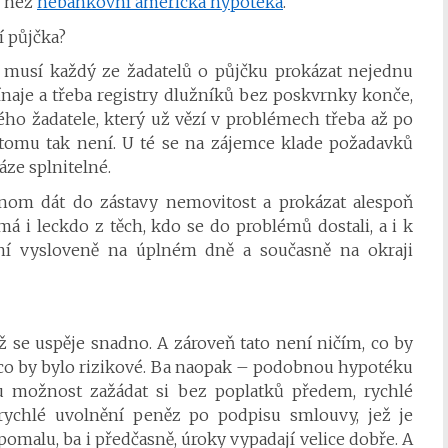
o než
nebankovní americká hypotéka
.
í půjčka?
ce musí každý ze žadatelů o půjčku prokázat nejednu
naje a třeba registry dlužníků bez poskvrnky konče,
o žadatele, který už vězí v problémech třeba až po
tomu tak není. U té se na zájemce klade požadavků
ze splnitelné.
nom dát do zástavy nemovitost a prokázat alespoň
á i leckdo z těch, kdo se do problémů dostali, a i k
ní vysloveně na úplném dně a současně na okraji
ž se uspěje snadno. A zároveň tato není ničím, co by
 co by bylo rizikové. Ba naopak – podobnou hypotéku
u možnost zažádat si bez poplatků předem, rychlé
 rychlé uvolnění peněz po podpisu smlouvy, jež je
pomalu, ba i předčasně, úroky vypadají velice dobře. A