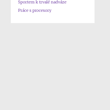
Sportem k trvalé nadváze
Práce s procesory