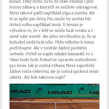
konec. Díky bohu za to, že stále existují i jiné
formy zábavy, u kterých se můžete odreagovat.
Mezi takové patří například jóga a zumba. Ale
to je spíše pro ženy. Pro muže by mohla být
dobrá volba například tenis. U tenisu je
výhodou to, že v létě se může hrát venku a v
zimě zase uvnitř. Ale jeho nevýhodou je, že se
bohužel nedá hrát sólo. Vždy někoho k tomu
potřebujete. Ale v tomhle žádný problém
nebude. Určitě se najde nějaký kamarád, co s
Vámi bude hrát. Pokud se opravdu rozhodnete
pro tenis, tak je nutná výbava. Není zapotřebí
žádné extra oblečení, ale je nutná správná tenis
raketa
. Ale kde takovou najít?