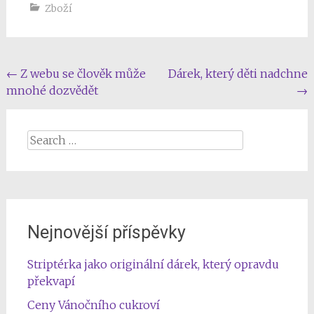
Zboží
Post
←
Z webu se člověk může
Dárek, který děti nadchne
mnohé dozvědět
→
navigation
Search
for:
Nejnovější příspěvky
Striptérka jako originální dárek, který opravdu
překvapí
Ceny Vánočního cukroví