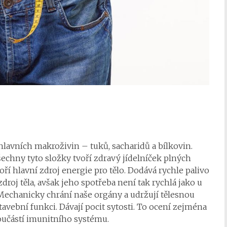
hlavních makroživin – tuků, sacharidů a bílkovin.
echny tyto složky tvoří zdravý jídelníček plných
oří hlavní zdroj energie pro tělo. Dodává rychle palivo
droj těla, avšak jeho spotřeba není tak rychlá jako u
Mechanicky chrání naše orgány a udržují tělesnou
avební funkci. Dávají pocit sytosti. To ocení zejména
součástí imunitního systému.