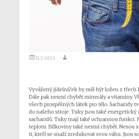
11.2.2022
Vyvážený jídelníček by měl být ložen z třech 
Dále pak nesmí chybět minerály a vitamíny. Vš
všech prospěšných látek pro tělo. Sacharidy tv
do našeho stroje. Tuky jsou také energetický z
sacharidů. Tuky mají také ochrannou funkci. 
teplotu. Bílkoviny také nesmí chybět. Nesou st
ti, kteří se snaží zredukovat svou váhu. Jsou 