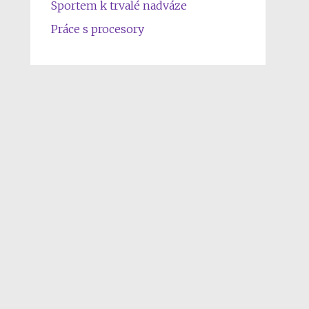
Sportem k trvalé nadváze
Práce s procesory