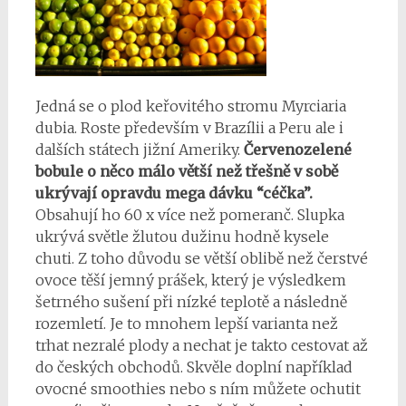
Jedná se o plod keřovitého stromu Myrciaria
dubia. Roste především v Brazílii a Peru ale i
dalších státech jižní Ameriky.
Červenozelené
bobule o něco málo větší než třešně v sobě
ukrývají opravdu mega dávku “céčka”.
Obsahují ho 60 x více než pomeranč. Slupka
ukrývá světle žlutou dužinu hodně kysele
chuti. Z toho důvodu se větší oblibě než čerstvé
ovoce těší jemný prášek, který je výsledkem
šetrného sušení při nízké teplotě a následně
rozemletí. Je to mnohem lepší varianta než
trhat nezralé plody a nechat je takto cestovat až
do českých obchodů. Skvěle doplní například
ovocné smoothies nebo s ním můžete ochutit