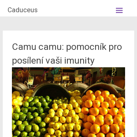
Skip
Caduceus
to
content
Camu camu: pomocník pro
posílení vaši imunity