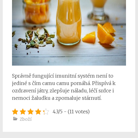
Správně fungující imunitní systém není to
jediné s čím camu camu pomáhá. Přispívá k
ozdravení játry, zlepšuje náladu, léčí srdce i
nemoci žaludku a zpomaluje stárnutí.
4.3/5 - (11 votes)
Zboží