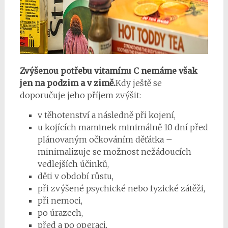
Zvýšenou potřebu vitamínu C nemáme však
jen na podzim a v zimě.
Kdy ještě se
doporučuje jeho příjem zvýšit:
v těhotenství a následně při kojení,
u kojících maminek minimálně 10 dní před
plánovaným očkováním děťátka –
minimalizuje se možnost nežádoucích
vedlejších účinků,
děti v období růstu,
při zvýšené psychické nebo fyzické zátěži,
při nemoci,
po úrazech,
před a po operaci,