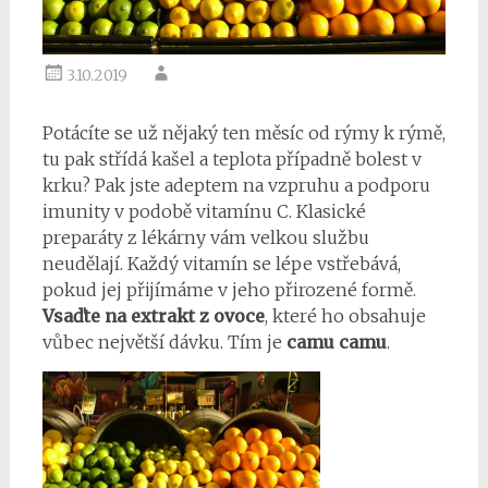
3.10.2019
Potácíte se už nějaký ten měsíc od rýmy k rýmě,
tu pak střídá kašel a teplota případně bolest v
krku? Pak jste adeptem na vzpruhu a podporu
imunity v podobě vitamínu C. Klasické
preparáty z lékárny vám velkou službu
neudělají. Každý vitamín se lépe vstřebává,
pokud jej přijímáme v jeho přirozené formě.
Vsaďte na extrakt z ovoce
, které ho obsahuje
vůbec největší dávku. Tím je
camu camu
.