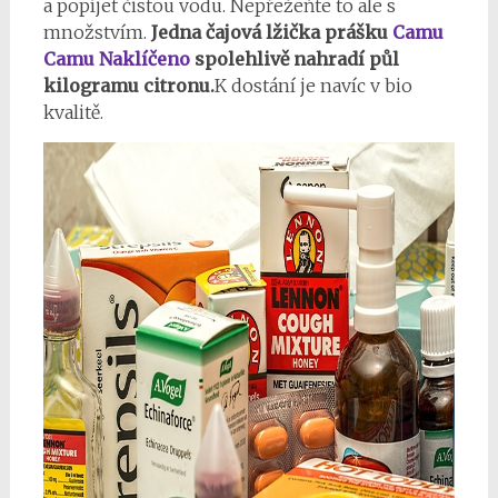
a popíjet čistou vodu. Nepřežeňte to ale s
množstvím.
Jedna čajová lžička prášku
Camu
Camu Naklíčeno
spolehlivě nahradí půl
kilogramu citronu.
K dostání je navíc v bio
kvalitě.