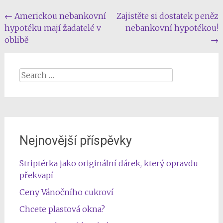
Post
←
Americkou nebankovní
Zajistěte si dostatek peněz
hypotéku mají žadatelé v
nebankovní hypotékou!
navigation
oblibě
→
Search
for:
Nejnovější příspěvky
Striptérka jako originální dárek, který opravdu
překvapí
Ceny Vánočního cukroví
Chcete plastová okna?